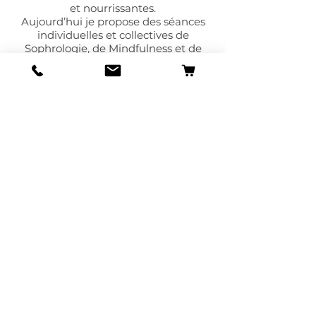
et nourrissantes.
Aujourd’hui je propose des séances
individuelles et collectives de
Sophrologie, de Mindfulness et de
Psychologie Positive à l’Université de
Dauphine, pour des entreprises
comme GRDF, EDF, ... pour des
crèches, des écoles, des collèges, ... .
Je forme également à la
spécialisation « Sophrologie,
Mindfulness & Psychologie Positive
appliquées à l’Enfance » et à «
l’accompagnement de la douleur et
des troubles du sommeil » au
C.E.NAT.HO. (Collège Européen de
Naturopathie Holistique). J’interviens
dans les entreprises pour animer des
séances ou formations sur les
thématiques de gestion du stress, du
sommeil, de la communication et des
compétences « soft skills ».
Enfin, j’ai également la joie de
participer à la rédaction d’articles et à