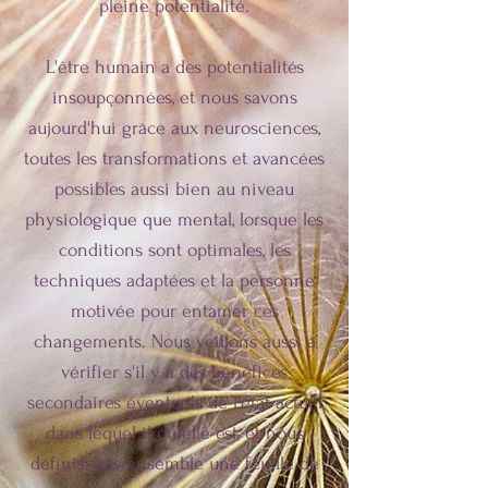
pleine potentialité.
L'être humain a des potentialités
insoupçonnées, et nous savons
aujourd'hui grâce aux neurosciences,
toutes les transformations et avancées
possibles aussi bien au niveau
physiologique que mental, lorsque les
conditions sont optimales, les
techniques adaptées et la personne
motivée pour entamer ces
changements. Nous veillons aussi à
vérifier s'il y a des bénéfices
secondaires éventuels de l'état actuel
dans lequel il ou elle est, et nous
définissons ensemble une feuille de