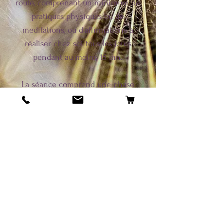
route, comprenant un minimum de
pratiques physiques ou de
méditations, ou d'affirmations à
réaliser chez soi tous les jours
pendant au moins 15 mn.
La séance comprend une phase
d'écoute, de reformulation de
l'intention, de mises en mouvement
avec les RDC, de sophronisation avec
visualisation, pour installer l'intention
en état alpha, et un retour
d'expérience sur les ressentis,
sensations et perceptions physiques
de la personne.