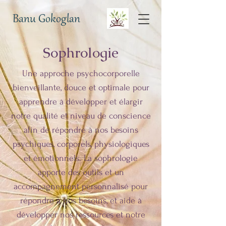
Banu Gokoglan
Sophrologie
Une approche psychocorporelle
bienveillante, douce et optimale pour
apprendre à développer et élargir
notre qualité et niveau de conscience
afin de répondre à nos besoins
psychiques, corporels, physiologiques
et émotionnels. La sophrologie
apporte des outils et un
accompagnement personnalisé pour
répondre à nos besoins, et aide à
développer nos ressources et notre