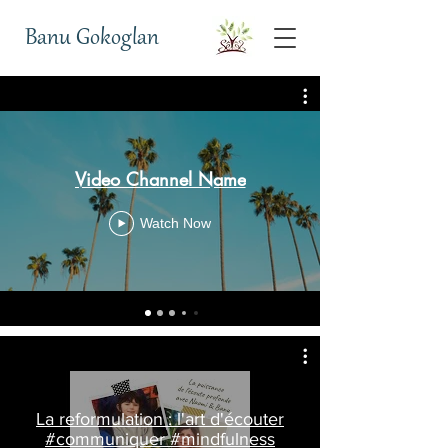
Banu Gokoglan
Video Channel Name
Watch Now
La reformulation : l'art d'écouter
#communiquer #mindfulness